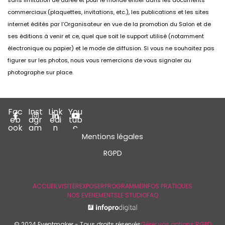
sans limitation de durée et pour le monde entier dans les documents
commerciaux (plaquettes, invitations, etc.), les publications et les sites
internet édités par l’Organisateur en vue de la promotion du Salon et de
ses éditions à venir et ce, quel que soit le support utilisé (notamment
électronique ou papier) et le mode de diffusion. Si vous ne souhaitez pas
figurer sur les photos, nous vous remercions de vous signaler au
photographe sur place.
Fac
Inst
Link
You
eb
agr
edi
tub
ook
am
n
e
Mentions légales
RGPD
ACCUEIL
VISITER
EXPOSER
PROGRAMME
INFOS PRATIQUES
NOS EVENEMENTS
LE STUDIO
FAQ
© 2024 Eventmaker - Tous droits réservés
Gérer vos options RGPD